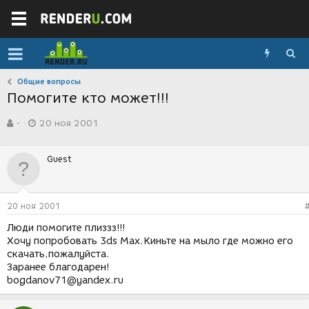
Общие вопросы
Помогите кто может!!!
А
Д
-
20 ноя 2001
в
а
т
т
о
а
Guest
р
с
т
о
е
з
м
д
20 ноя 2001
ы
а
н
Люди помогите плиззз!!!
и
Хочу попробовать 3ds Max.Киньте на мыло где можно его
я
скачать,пожалуйста.
Заранее благодарен!
bogdanov71@yandex.ru