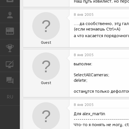
Наш путь извилист, но перс
РАБОТА
8 янв 2005
....да сообственно, эту г
(если незнаешь Ctrl+A)
REN
ЖУРНАЛ
а что касается порядочно
Guest
КОНКУРСЫ
8 янв 2005
КУРСЫ
выполни:
SelectAllCameras;
ФОРУМ
delete;
Guest
останутся только дефолто
RU
Русский
8 янв 2005
Для alex_martin
---------------------------
Что-то я понять не могу, c