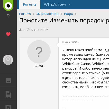
Forums
What's new
Forums
3D редакторы
Maya
Помогите Изменить порядок 
А
Д
-
8 янв 2005
в
а
т
т
о
а
8 янв 2005
р
с
т
о
У меня такая проблема (ду
е
з
кроме моих камер (камеры 
м
д
которых по идеи не сущест
Гость
ы
а
WhiteCapsCame, WhiteCap
Guest
н
ракурса. И собственно они
и
стоят первые в списке (в R
я
я уже повторял, их не суще
ГАЛЕРЕЯ
свойства найти (что-бы га
изменить, вообщем все кто
ПУБЛИКАЦИИ
---------------------------
------------------
БЛОГИ