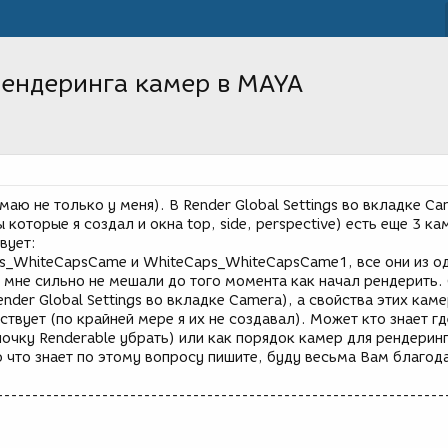
рендеринга камер в MAYA
маю не только у меня). В Render Global Settings во вкладке C
которые я создал и окна top, side, perspective) есть еще 3 к
вует:
s_WhiteCapsCame и WhiteCaps_WhiteCapsCame1, все они из о
 мне сильно не мешали до того момента как начал рендерить.
ender Global Settings во вкладке Camera), а свойства этих камер
ствует (по крайней мере я их не создавал). Может кто знает гд
лочку Renderable убрать) или как порядок камер для рендерин
 что знает по этому вопросу пишите, буду весьма Вам благод
----------------------------------------------------------------