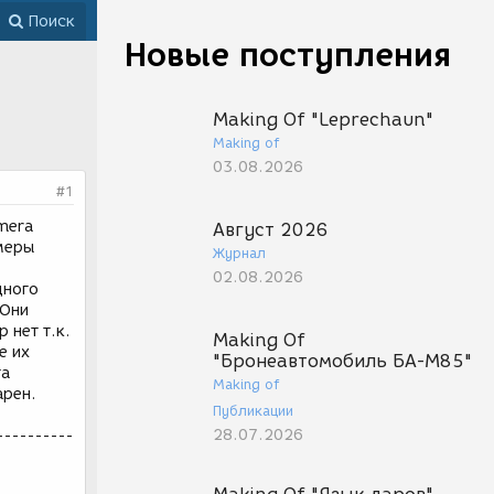
Поиск
Новые поступления
Making Of "Leprechaun"
Making of
03.08.2026
#1
amera
Август 2026
амеры
Журнал
02.08.2026
дного
 Они
 нет т.к.
Making Of
е их
"Бронеавтомобиль БА-М85"
га
Making of
арен.
Публикации
28.07.2026
----------