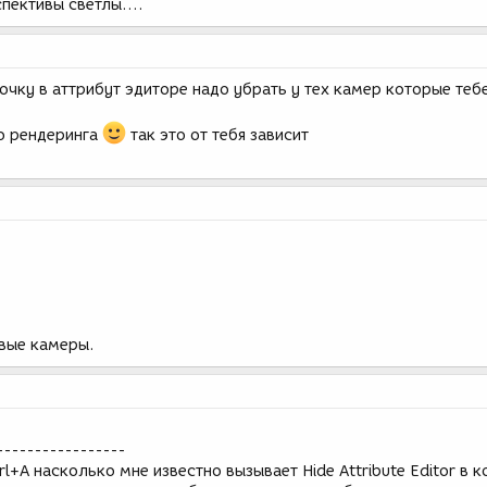
пективы светлы....
алочку в аттрибут эдиторе надо убрать у тех камер которые те
го рендеринга
так это от тебя зависит
вые камеры.
-----------------
trl+A насколько мне известно вызывает Hide Attribute Editor в 