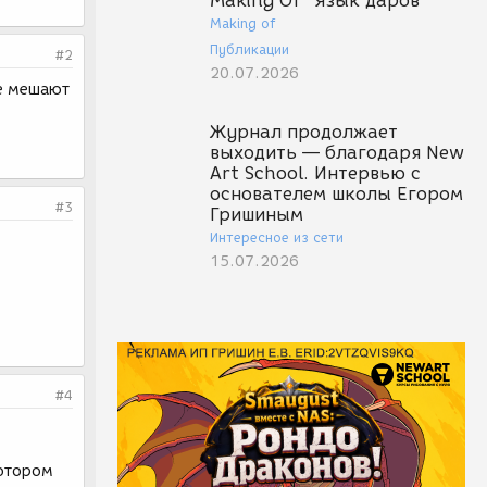
Making Of "Язык даров"
Making of
Публикации
#2
20.07.2026
бе мешают
Журнал продолжает
выходить — благодаря New
Art School. Интервью с
основателем школы Егором
#3
Гришиным
Интересное из сети
15.07.2026
#4
котором