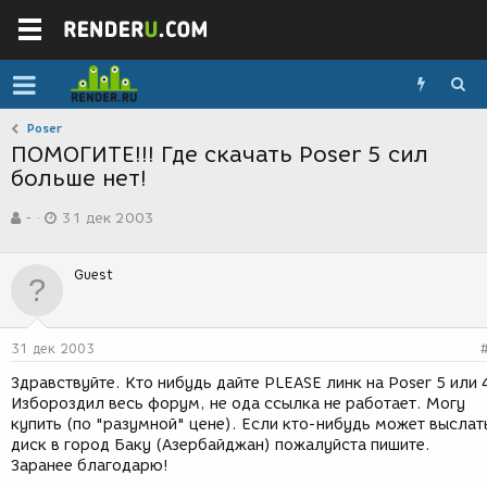
Poser
ПОМОГИТЕ!!! Где скачать Poser 5 сил
больше нет!
А
Д
-
31 дек 2003
в
а
т
т
о
а
Guest
р
с
т
о
е
з
м
д
31 дек 2003
ы
а
н
Здравствуйте. Кто нибудь дайте PLEASE линк на Poser 5 или 
и
Избороздил весь форум, не ода ссылка не работает. Могу
я
купить (по "разумной" цене). Если кто-нибудь может выслат
диск в город Баку (Азербайджан) пожалуйста пишите.
Заранее благодарю!