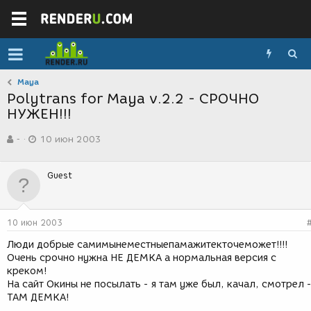
Maya
Polytrans for Maya v.2.2 - СРОЧНО
НУЖЕН!!!
А
Д
-
10 июн 2003
в
а
т
т
о
а
Guest
р
с
т
о
е
з
м
д
10 июн 2003
ы
а
н
Люди добрые самимынеместныепамажитекточеможет!!!!
и
Очень срочно нужна НЕ ДЕМКА а нормальная версия с
я
креком!
На сайт Окины не посылать - я там уже был, качал, смотрел 
ТАМ ДЕМКА!