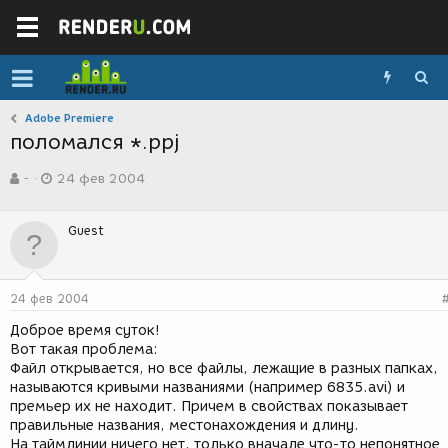
Adobe Premiere
поломался *.ppj
А
Д
-
24 фев 2004
в
а
т
т
о
а
Guest
р
с
т
о
е
з
м
д
24 фев 2004
ы
а
н
Доброе время суток!
и
Вот такая проблема:
я
Файл открывается, но все файлы, лежащие в разных папках,
называются кривыми названиями (например 6835.avi) и
премьер их не находит. Причем в свойствах показывает
правильные названия, местонахождения и длину.
На таймлинии ничего нет, только вначале что-то непонятное