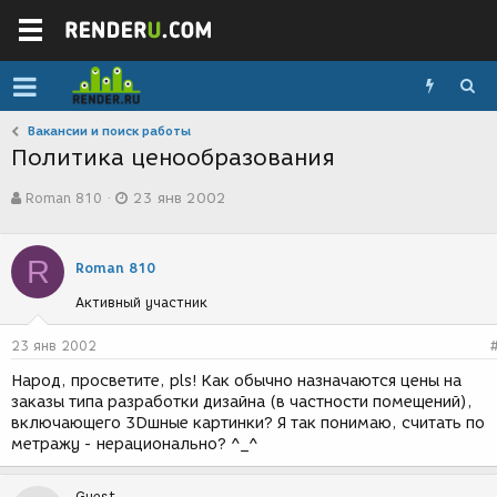
Вакансии и поиск работы
Политика ценообразования
А
Д
Roman 810
23 янв 2002
в
а
т
т
о
а
R
р
с
Roman 810
т
о
Активный участник
е
з
м
д
ы
а
23 янв 2002
н
Народ, просветите, pls! Как обычно назначаются цены на
и
заказы типа разработки дизайна (в частности помещений),
я
включающего 3Dшные картинки? Я так понимаю, считать по
метражу - нерационально? ^_^
Guest