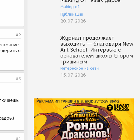
Making Of "Язык даров"
Making of
Публикации
20.07.2026
#2
Журнал продолжает
выходить — благодаря New
дрожание
Art School. Интервью с
ндерить с
основателем школы Егором
Гришиным
Интересное из сети
15.07.2026
#3
ключаешь
кадры),
#4