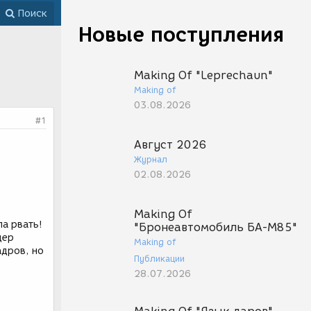
Поиск
Новые поступления
Making Of "Leprechaun"
Making of
03.08.2026
#1
Август 2026
Журнал
02.08.2026
Making Of
а рвать!
"Бронеавтомобиль БА-М85"
дер
Making of
адров, но
Публикации
28.07.2026