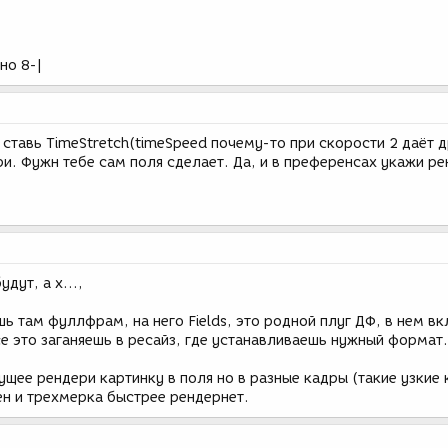
но 8-|
 ставь TimeStretch(timeSpeed почему-то при скорости 2 даёт 
ри. Фужн тебе сам поля сделает. Да, и в преференсах укажи ре
удут, а х...,
ь там фуллфрам, на него Fields, это родной плуг ДФ, в нем в
е это заганяешь в ресайз, где устанавливаешь нужный формат.
дущее рендери картинку в поля но в разные кадры (такие узкие 
ен и трехмерка быстрее рендернет.