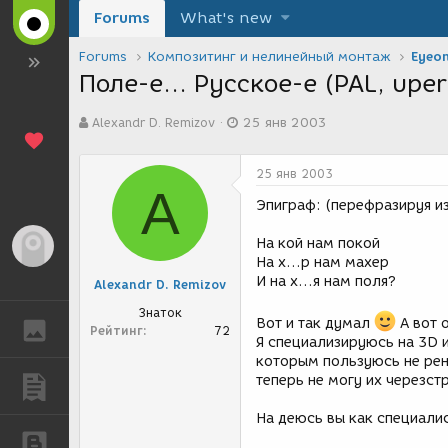
Forums
What's new
Forums
Композитинг и нелинейный монтаж
Eyeon
Поле-е... Русское-е (PAL, uper
А
Д
Alexandr D. Remizov
25 янв 2003
в
а
т
т
о
а
25 янв 2003
р
с
A
т
о
Эпиграф: (перефразируя и
е
з
м
д
На кой нам покой
Гость
ы
а
На х...р нам махер
н
И на х...я нам поля?
Alexandr D. Remizov
и
я
Знаток
Вот и так думал
А вот 
ГАЛЕРЕЯ
Рейтинг
72
Я специализируюсь на 3D 
которым пользуюсь не рен
теперь не могу их черезстр
ПУБЛИКАЦИИ
На деюсь вы как специали
БЛОГИ