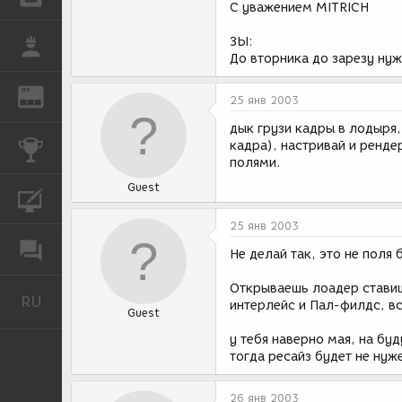
С уважением MITRICH
ЗЫ:
РАБОТА
До вторника до зарезу нуж
REN
ЖУРНАЛ
25 янв 2003
дык грузи кадры в лодыря,
кадра), настривай и ренде
КОНКУРСЫ
полями.
Guest
КУРСЫ
25 янв 2003
ФОРУМ
Не делай так, это не поля б
Открываешь лоадер ставиш
RU
Русский
интерлейс и Пал-филдс, вс
Guest
у тебя наверно мая, на бу
тогда ресайз будет не нуж
26 янв 2003