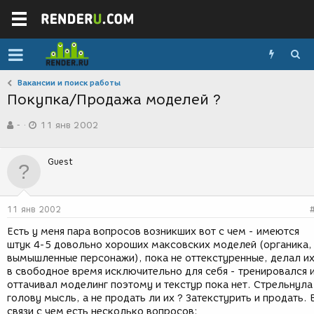
Вакансии и поиск работы
Покупка/Продажа моделей ?
А
Д
-
11 янв 2002
в
а
т
т
о
а
Guest
р
с
т
о
е
з
м
д
11 янв 2002
ы
а
н
Есть у меня пара вопросов возникших вот с чем - имеются
и
штук 4-5 довольно хороших максовских моделей (органика,
я
вымышленные персонажи), пока не оттекстуренные, делал и
в свободное время исключительно для себя - тренировался 
оттачивал моделинг поэтому и текстур пока нет. Стрельнула
голову мысль, а не продать ли их ? Затекстурить и продать. 
связи с чем есть несколько вопросов: