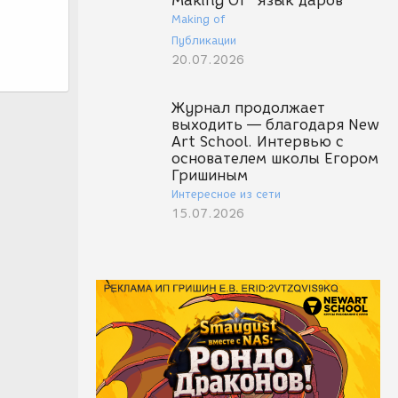
Making Of "Язык даров"
Making of
Публикации
20.07.2026
Журнал продолжает
выходить — благодаря New
Art School. Интервью с
основателем школы Егором
Гришиным
Интересное из сети
15.07.2026