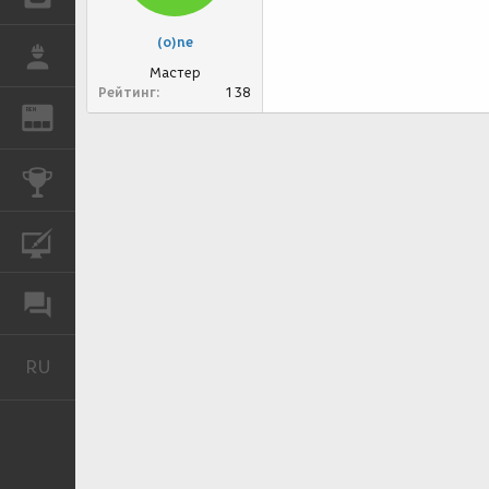
(o)ne
РАБОТА
Мастер
Рейтинг
138
REN
ЖУРНАЛ
КОНКУРСЫ
КУРСЫ
ФОРУМ
RU
Русский