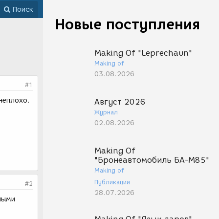
Поиск
Новые поступления
Making Of "Leprechaun"
Making of
03.08.2026
#1
неплохо.
Август 2026
Журнал
02.08.2026
Making Of
"Бронеавтомобиль БА-М85"
Making of
Публикации
#2
28.07.2026
ными