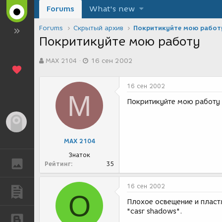
Forums
What's new
Forums
Скрытый архив
Покритикуйте мою работ
Покритикуйте мою работу
А
Д
MAX 2104
16 сен 2002
в
а
т
т
о
а
16 сен 2002
р
с
M
т
о
Покритикуйте мою работу 
е
з
м
д
Гость
ы
а
н
MAX 2104
и
я
Знаток
ГАЛЕРЕЯ
Рейтинг
35
16 сен 2002
ПУБЛИКАЦИИ
O
Плохое освещение и пласт
"casr shadows".
БЛОГИ