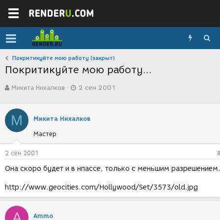
Покритикуйте мою работу (закрыт)
Покритикуйте мою работу...
А
Д
Микита Нихалков
2 сен 2001
в
а
т
т
о
а
М
р
с
Микита Нихалков
т
о
Мастер
е
з
м
д
ы
а
2 сен 2001
н
Она скоро будет и в нпассе, только с меньшим разрешением
и
я
http://www.geocities.com/Hollywood/Set/3573/old.jpg
A
Ammo