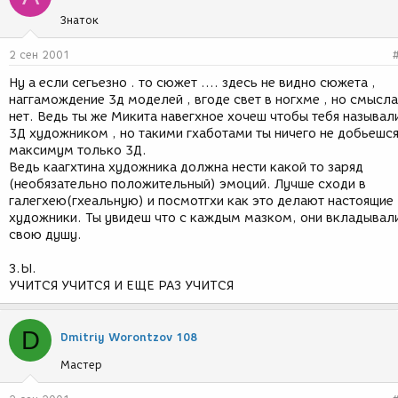
Знаток
2 сен 2001
Ну а если сегьезно . то сюжет .... здесь не видно сюжета ,
наггамождение 3д моделей , вгоде свет в ногхме , но смысла
нет. Ведь ты же Микита навегхное хочеш чтобы тебя называл
3Д художником , но такими гхаботами ты ничего не добьешся
максимум только 3Д.
Ведь каагхтина художника должна нести какой то заряд
(необязательно положительный) эмоций. Лучше сходи в
галегхею(гхеальную) и посмотгхи как это делают настоящие
художники. Ты увидеш что с каждым мазком, они вкладывал
свою душу.
З.Ы.
УЧИТСЯ УЧИТСЯ И ЕЩЕ РАЗ УЧИТСЯ
D
Dmitriy Worontzov 108
Мастер