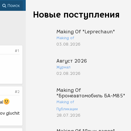
Поиск
Новые поступления
Making Of "Leprechaun"
Making of
03.08.2026
#1
Август 2026
Журнал
02.08.2026
Making Of
#2
"Бронеавтомобиль БА-М85"
al
Making of
Публикации
ov gluchit
28.07.2026