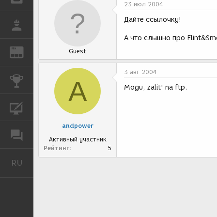
23 июл 2004
Дайте ссылочку!
РАБОТА
А что слышно про Flint&Sm
REN
Guest
ЖУРНАЛ
3 авг 2004
КОНКУРСЫ
A
Mogu, zalit' na ftp.
КУРСЫ
andpower
ФОРУМ
Активный участник
Рейтинг
5
RU
Русский