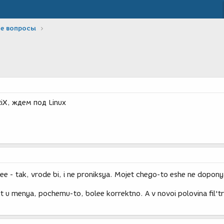
е вопросы
iX, ждем под Linux
 ee - tak, vrode bi, i ne proniksya. Mojet chego-to eshe ne dopony
et u menya, pochemu-to, bolee korrektno. A v novoi polovina fil'tr