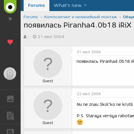
Forums
What's new
Forums
Композитинг и нелинейный монтаж
Общи
появилась Piranha4.0b18 iRiX
А
Д
-
21 июл 2004
в
а
т
т
о
а
21 июл 2004
р
с
т
о
появилась Piranha4.0b18 iR
е
з
м
д
Гость
ы
а
Guest
н
и
я
22 июл 2004
ГАЛЕРЕЯ
Nu ne znau.Skol'ko ne krutil
ПУБЛИКАЦИИ
P.S. Staraya versiya rabota
Guest
БЛОГИ