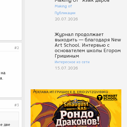
Making Of "Язык даров"
Making of
Публикации
20.07.2026
Журнал продолжает
выходить — благодаря New
Art School. Интервью с
#2
основателем школы Егором
Гришиным
Интересное из сети
15.07.2026
 на
я.
#3
ие две