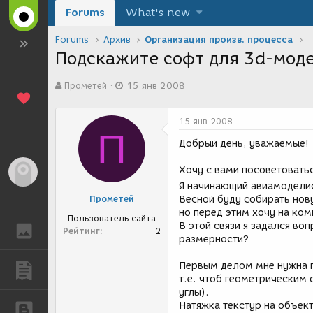
Forums
What's new
Forums
Архив
Организация произв. процесса
Подскажите софт для 3d-мод
А
Д
Прометей
15 янв 2008
в
а
т
т
о
а
15 янв 2008
р
с
П
т
о
Добрый день, уважаемые!
е
з
м
д
Хочу с вами посоветоватьс
Гость
ы
а
Я начинающий авиамоделис
н
Прометей
Весной буду собирать нов
и
но перед этим хочу на ко
я
Пользователь сайта
В этой связи я задался во
ГАЛЕРЕЯ
Рейтинг
2
размерности?
Первым делом мне нужна п
ПУБЛИКАЦИИ
т.е. чтоб геометрическим
углы).
Натяжка текстур на объек
БЛОГИ