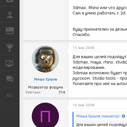
3dmax, Rhino или что дру
Сам я умею работать с 2d 
РАБОТА
Буду признателен за дельн
REN
ЖУРНАЛ
Спасибо.
КОНКУРСЫ
15 янв 2008
Для ваших целей подойдут 
3dsmax, maya, rhino, stud
КУРСЫ
моделировании.
3dsmax возможно будет пр
русском. Studio tools - п
ФОРУМ
Миша Ершов
Почитайте про неё на auto
Модератор форума
Рейтинг
314
RU
Русский
16 янв 2008
П
Миша Ершов сказал(а):
Для ваших целей подойдут 