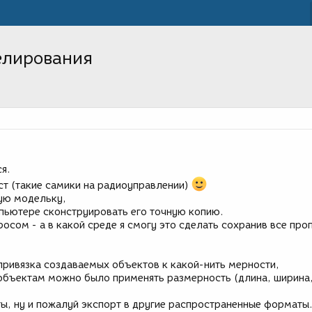
елирования
я.
т (такие самики на радиоуправлении)
ую модельку,
мпьютере сконструировать его точную копию.
просом - а в какой среде я смогу это сделать сохранив все про
ривязка создаваемых объектов к какой-нить мерности,
 объектам можно было применять размерность (длина, ширина,
ты, ну и пожалуй экспорт в другие распространенные форматы