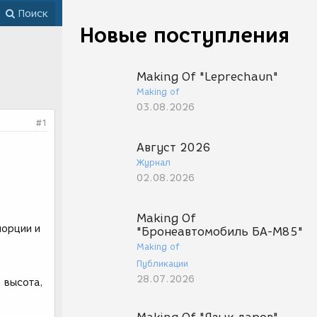
Поиск
Новые поступления
Making Of "Leprechaun"
Making of
03.08.2026
#1
Август 2026
Журнал
02.08.2026
Making Of
порции и
"Бронеавтомобиль БА-М85"
Making of
Публикации
28.07.2026
 высота,
.