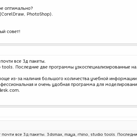
гое оптимально?
(CorelDraw, PhotoShop).
ый совет!
почти все 3д пакеты.
io tools. Последние две программы узкоспециализированные на
още из-за наличия большого количества учебной информации
рофессиональная и очень удобная программа для моделировани
desk.com.
почти все 3д пакеты. 3dsmax, maya, rhino, studio tools. Последн