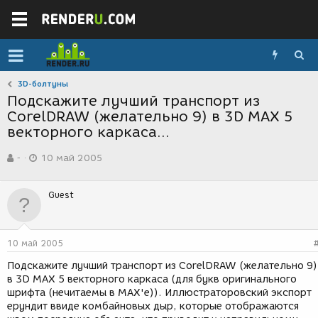
3D-болтуны
Подскажите лучший транспорт из
CorelDRAW (желательно 9) в 3D MAX 5
векторного каркаса...
А
Д
-
10 май 2005
в
а
т
т
о
а
Guest
р
с
т
о
е
з
м
д
10 май 2005
ы
а
н
Подскажите лучший транспорт из CorelDRAW (желательно 9)
и
в 3D MAX 5 векторного каркаса (для букв оригинального
я
шрифта (нечитаемы в MAX'e)). Иллюстраторовский экспорт
ерундит ввиде комбайновых дыр, которые отображаются