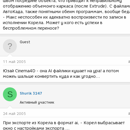
швом посредине объекта, что приводит к неправильному
отображению объемонго каркаса (после Extrude). С файлам
АвтоКада, также понятными обеим программам, вообще бед
- Макс неспособен их адекватно воспроизвести по записи в
исполнении Корела. Может у кого есть успехи в
беспроблемном переносе?
Guest
11 май 2005
Юзай Cinema4D - она AI файлики кушает на ура! а потом
можеь шальше конвертить куда и как угодно...
S
Shurik 3247
Активный участник
24 май 2005
При экспорте из Корела в формат ai, - Корел выбрасывает
окно с настройками экспорта ...