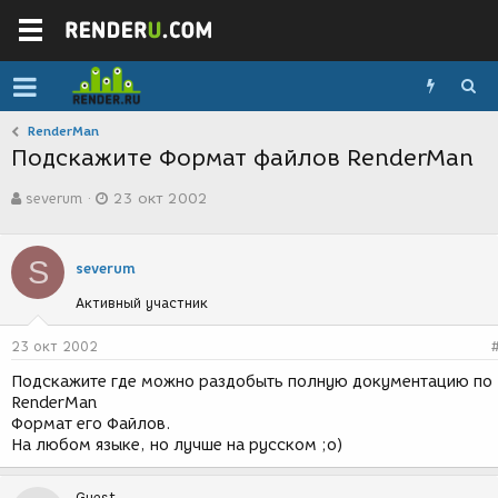
RenderMan
Подскажите Формат файлов RenderMan
А
Д
severum
23 окт 2002
в
а
т
т
о
а
S
р
с
severum
т
о
Активный участник
е
з
м
д
ы
а
23 окт 2002
н
Подскажите где можно раздобыть полную документацию по
и
RenderMan
я
Формат его Файлов.
На любом языке, но лучше на русском ;o)
Guest