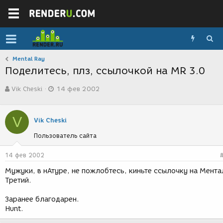
Mental Ray
Поделитесь, плз, ссылочкой на MR 3.0
А
Д
Vik Cheski
14 фев 2002
в
а
т
т
о
а
V
р
с
Vik Cheski
т
о
Пользователь сайта
е
з
м
д
ы
а
14 фев 2002
н
Мужуки, в нАтуре, не пожлобтесь, киньте ссылочку на Мента
и
Третий.
я
Заранее благодарен.
Hunt.