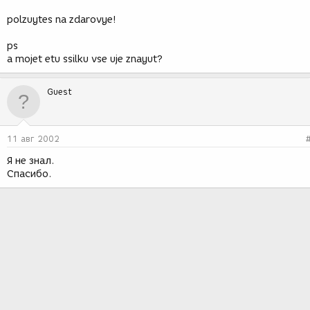
polzuytes na zdarovye!
ps
a mojet etu ssilku vse uje znayut?
Guest
11 авг 2002
Я не знал.
Спасибо.