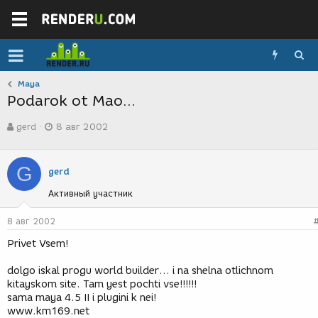
Maya
Podarok ot Mao...
А
Д
gerd
8 авг 2002
в
а
т
т
о
а
G
р
с
gerd
т
о
Активный участник
е
з
м
д
ы
а
8 авг 2002
н
Privet Vsem!
и
я
dolgo iskal progu world builder... i na shelna otlichnom
kitayskom site. Tam yest pochti vse!!!!!!
sama maya 4.5 II i plugini k nei!
www.km169.net