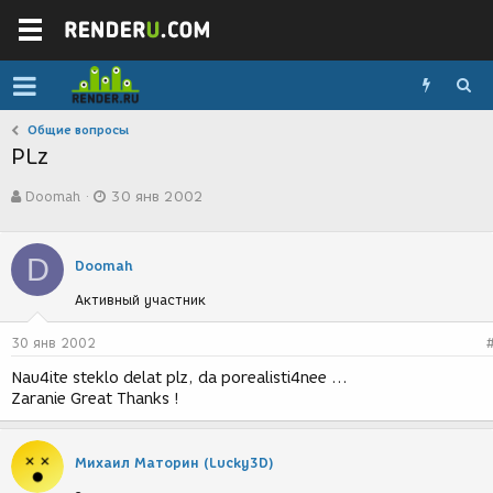
Общие вопросы
PLz
А
Д
Doomah
30 янв 2002
в
а
т
т
о
а
D
р
с
Doomah
т
о
Активный участник
е
з
м
д
ы
а
30 янв 2002
н
Nau4ite steklo delat plz, da porealisti4nee ...
и
Zaranie Great Thanks !
я
Михаил Маторин (Lucky3D)