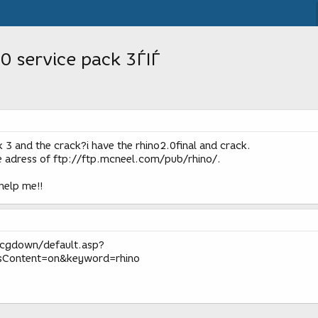
0 service pack 3ЃIЃ
k 3 and the crack?i have the rhino2.0final and crack.
e adress of ftp://ftp.mcneel.com/pub/rhino/.
help me!!
cgdown/default.asp?
sContent=on&keyword=rhino