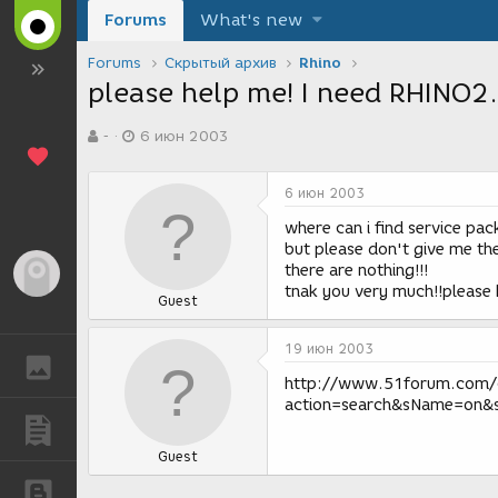
Forums
What's new
Forums
Скрытый архив
Rhino
please help me! I need RHINO2.
А
Д
-
6 июн 2003
в
а
т
т
о
а
6 июн 2003
р
с
т
о
where can i find service pac
е
з
but please don't give me th
м
д
there are nothing!!!
Гость
ы
а
tnak you very much!!please 
Guest
н
и
я
19 июн 2003
ГАЛЕРЕЯ
http://www.51forum.com/
action=search&sName=on&
ПУБЛИКАЦИИ
Guest
БЛОГИ