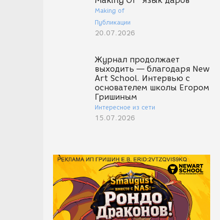
Making Of "Язык даров"
Making of
Публикации
20.07.2026
Журнал продолжает
выходить — благодаря New
Art School. Интервью с
основателем школы Егором
Гришиным
Интересное из сети
15.07.2026