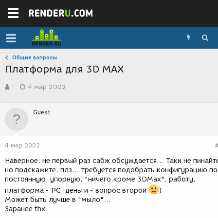
Общие вопросы
Платформа для 3D MAX
А
Д
-
4 мар 2002
в
а
т
т
о
а
Guest
р
с
т
о
е
з
м
д
4 мар 2002
ы
а
н
Наверное, не первый раз сабж обсуждается... Таки не пинайт
и
но подскажите, плз... требуется подобрать конфигурацию п
я
постоянную, упорную, "ничего,кроме 3DMax", работу,
платформа - PC, деньги - вопрос второй
)
Может быть лучше в "мыло"...
Заранее thx