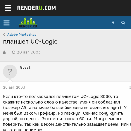
Adobe Photoshop
планшет UC-Logic
А
Д
-
20 авг 2003
в
а
т
т
о
а
Guest
р
с
т
о
е
з
м
д
20 авг 2003
ы
а
н
Если кто-то пользовался планшетом UC-Logic 8060, то
и
скажите несколько слов о качестве. Меня он соблазнил
я
(размер А5, а наличие батарейки меня не очень волнует). У
меня был Вэком Грэфаир, но гавкнул. Сейчас хочу купить
другой, но цены... Этот стоит около 60-ти. Могу немного
поверить, так как Вэком действительно завышает цены. Или 
чегото не понимаю.