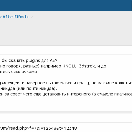
 After Effects
 бы скачать plugins для АЕ?
но говоря, разные) например KNOLL, 3dstrok, и др.
итесь ссылочками
ру месяцев, и наверное пытаюсь все и сразу, но как мне кажетьс
никуда (или почти никуда).
н за совет чего еще установить интерсного (в смысле плагино
orum/read.php?f=7&i=12348&t=12348