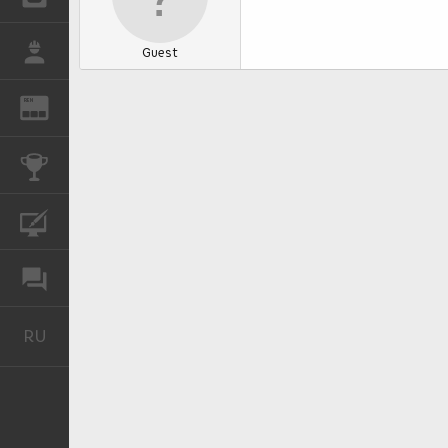
РАБОТА
Guest
REN
ЖУРНАЛ
КОНКУРСЫ
КУРСЫ
ФОРУМ
RU
Русский