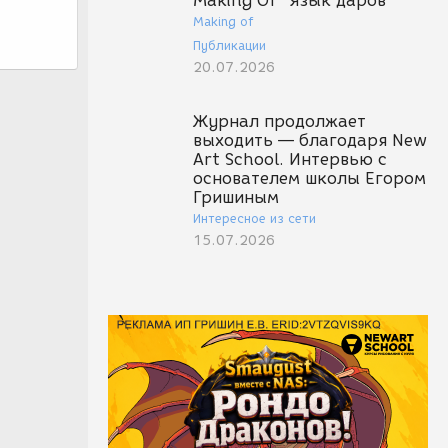
Making Of "Язык даров"
Making of
Публикации
20.07.2026
Журнал продолжает
выходить — благодаря New
Art School. Интервью с
основателем школы Егором
Гришиным
Интересное из сети
15.07.2026