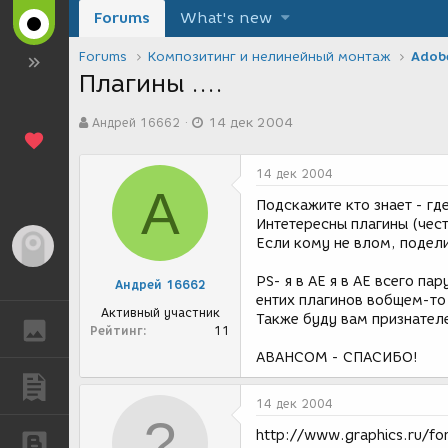
Forums
What's new
Forums
Композитинг и нелинейный монтаж
Adobe
Плагины ....
А
Д
Андрей 16662
14 дек 2004
в
а
т
т
о
а
14 дек 2004
р
с
А
т
о
Подскажите кто знает - где
е
з
Интетересны плагины (чест
м
д
Если кому не влом, подел
Гость
ы
а
н
PS- я в AE я в АЕ всего па
Андрей 16662
и
ентих плагинов вобщем-то 
я
Активный участник
Также буду вам признателе
ГАЛЕРЕЯ
Рейтинг
11
АВАНСОМ - СПАСИБО!
ПУБЛИКАЦИИ
14 дек 2004
http://www.graphics.ru/f
БЛОГИ