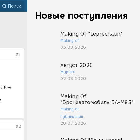
Поиск
Новые поступления
Making Of "Leprechaun"
Making of
03.08.2026
#1
Август 2026
Журнал
02.08.2026
я без
Making Of
в)
"Бронеавтомобиль БА-М85"
Making of
Публикации
28.07.2026
#2