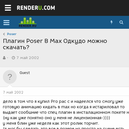
Poser
Плагин Poser В Max Одкудо можно
скачать?
А
Д
-
7 май 2002
в
а
т
т
о
а
Guest
р
с
т
о
е
з
м
д
7 май 2002
ы
а
н
дело в том что я купил Pro pac c и надеелся что смогу уже
и
готовую анимацию кидать в max но когда я истариловал то
я
выдает сообшние что спец плагин в инсталационном покете н
(ну как уже понятно оно у меня не лицензионная-))))
у меня блин уже неделя как этот ролик торчит.
(я мог бы сделать это все в позере но просто на сцене есть