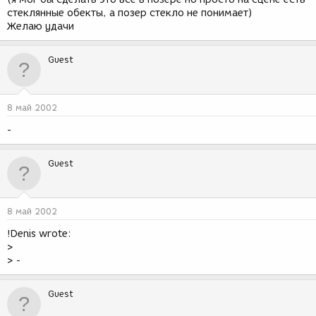
стеклянные обекты, а позер стекло не понимает)
Желаю удачи
Guest
8 май 2002
-
Guest
8 май 2002
!Denis wrote:
>
> -
Guest