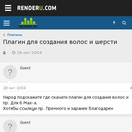
Плагины
Плагин для создания волос и шерсти
А
Д
-
28 окт 2004
в
а
т
т
о
а
Guest
р
с
т
о
е
з
м
д
28 окт 2004
ы
а
н
Народ подскажите где скачати плагин для создания волос и
и
пр. Для 6 Max-a.
я
Хотябы ссылкуи пр. Премного и заранее благодарен
Guest