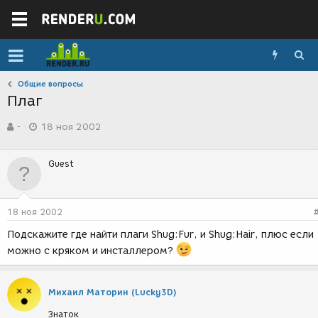
Общие вопросы
Плаг
А
Д
-
18 ноя 2002
в
а
т
т
о
а
Guest
р
с
т
о
е
з
м
д
18 ноя 2002
ы
а
н
Подскажите где найти плаги Shug:Fur, и Shug:Hair, плюс если
и
можно с кряком и инсталлером?
я
Михаил Маторин (Lucky3D)
Знаток