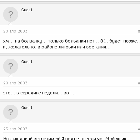
Guest
20 апр 2003
хм... на болванку... только болванки нет... 8(.. будет позже..
и, желательно, в районе лиговки или востания...
Guest
20 апр 2003
это... в середине недели... вот...
Guest
23 апр 2003
Ну дык давай встретимся! Я подъеду если чо. Мой ящик -