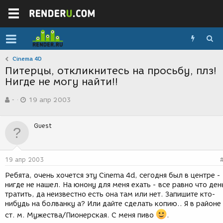
Cinema 4D
Питерцы, откликнитесь на просьбу, плз!
Нигде не могу найти!!
А
Д
-
19 апр 2003
в
а
т
т
о
а
Guest
р
с
т
о
е
з
м
д
19 апр 2003
ы
а
н
Ребята, очень хочется эту Cinema 4d, сегодня был в центре -
и
нигде не нашел. На юнону для меня ехать - все равно что ден
я
тратить, да неизвестно есть она там или нет. Запишите кто-
нибудь на болванку а? Или дайте сделать копию.. Я в районе
ст. м. Мужества/Пионерская. С меня пиво
.