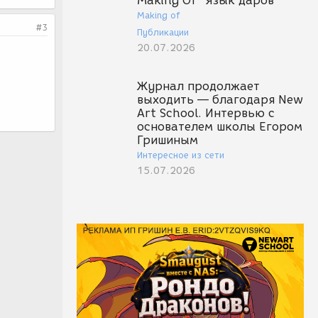
Making Of "Язык даров"
Making of
#3
Публикации
20.07.2026
Журнал продолжает
выходить — благодаря New
Art School. Интервью с
основателем школы Егором
Гришиным
Интересное из сети
15.07.2026