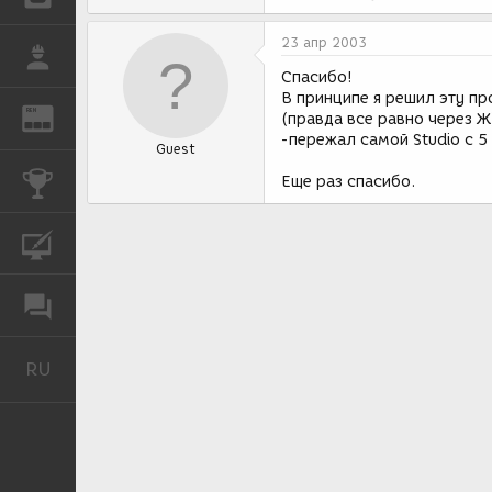
23 апр 2003
РАБОТА
Спасибо!
В принципе я решил эту п
REN
ЖУРНАЛ
(правда все равно через Ж
-пережал самой Studio с 5
Guest
КОНКУРСЫ
Еще раз спасибо.
КУРСЫ
ФОРУМ
RU
Русский