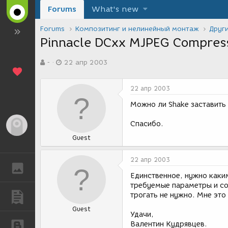
Forums
What's new
Forums
Композитинг и нелинейный монтаж
Друг
Pinnacle DCxx MJPEG Compres
А
Д
-
22 апр 2003
в
а
т
т
о
а
22 апр 2003
р
с
т
о
Можно ли Shake заставить
е
з
м
д
Спасибо.
Гость
ы
а
Guest
н
и
я
22 апр 2003
ГАЛЕРЕЯ
Единственное, нужно каки
требуемые параметры и со
трогать не нужно. Мне это 
ПУБЛИКАЦИИ
Guest
Удачи,
Валентин Кудрявцев.
БЛОГИ