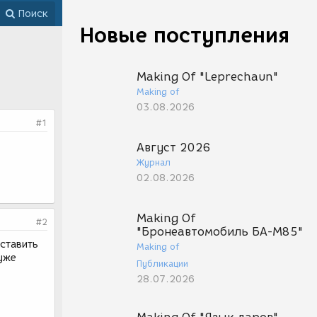
Поиск
Новые поступления
Making Of "Leprechaun"
Making of
03.08.2026
#1
Август 2026
Журнал
02.08.2026
Making Of
#2
"Бронеавтомобиль БА-М85"
ставить
Making of
уже
Публикации
28.07.2026