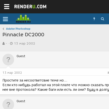
Adobe Photoshop
Pinnacle DC2000
А
Д
-
13 мар 2002
в
а
т
т
о
а
Guest
р
с
т
о
е
з
м
д
13 мар 2002
ы
а
н
Простите за несоответсвие теме но...
и
Если кто нибудь работал на этой плате что можно сказать п
я
нее вне протокола? Какие баги или есть ли они? Буду в долгу
Guest