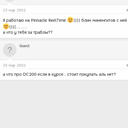
23 мар 2002
Я работаю на Pinnacle ReelTime
)))) блин миненгитов с ней
((((........
а что у тебя за траблы??
Guest
25 мар 2002
а что про DC200 если в курсе , стоит покупать аль нет?