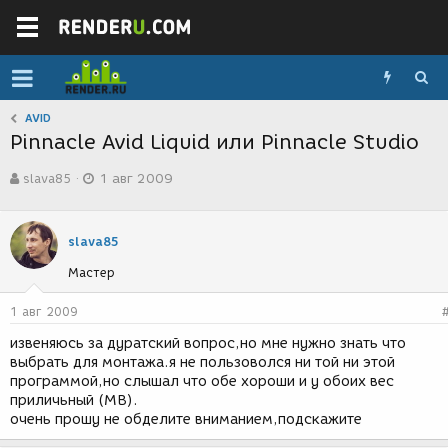
AVID
Pinnacle Avid Liquid или Pinnacle Studio
А
Д
slava85
1 авг 2009
в
а
т
т
о
а
р
с
slava85
т
о
Мастер
е
з
м
д
ы
а
1 авг 2009
н
извеняюсь за дуратский вопрос,но мне нужно знать что
и
выбрать для монтажа.я не пользоволся ни той ни этой
я
программой,но слышал что обе хороши и у обоих вес
приличьный (MB).
очень прошу не обделите вниманием,подскажите