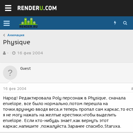
Анимация
Physique
А
Д
-
16 фев 2004
в
а
т
т
о
а
Guest
р
с
т
о
е
з
м
д
16 фев 2004
ы
а
н
Народ! Редактировала Poly персонаж в Physique, сначала
и
envelope, все было нормально,потом перешла на
я
точки,вручную вводя веса,и теперь пропал сам каркас,то ес
я не могу нажать на желтые крестики,чтобы выделить
envelope. Если кто-нибудь знает,как вернуть этот
каркас,напишите ,пожалуйста.Заранее спасибо,Staruxa.