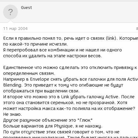
Guest
11 мар 2004
Если я правильно понял то, речь идет о связях (link). Которы
по какой-то причине исчезли.
Я перепробовал все комбинации и не нашел ни одного
способа их удалить на этапе настроки весов.
Единственное что можно сдлелать это отключить привязку к
опеределенным связям.
Например в Envelope снять убрать все галочки для поля Activ
Blending. Это приведет к тому что огибающие не будут
отображаться при выделении свзи.
И второе что можно это в Link убрать галочку Active. После
этого она становится серенькой, но не прозрачной. Хотя
может настройка макса как-то полияла на их отображение?
Не знаю.
Другое разумное объяснение это "Глюк"
Больше вариантов для Physique, я не нахожу.
По сути отсутствие этих связей говорит о том, что не
произведена инициализация. Такое бывает иногда на пальцах