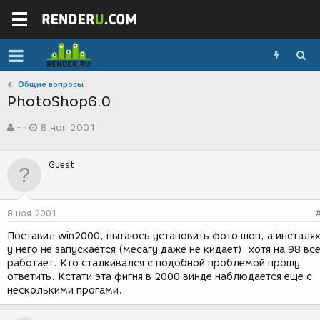
Общие вопросы
PhotoShop6.0
А
Д
-
8 ноя 2001
в
а
т
т
о
а
Guest
р
с
т
о
е
з
м
д
8 ноя 2001
ы
а
н
Поставил win2000, пытаюсь установить фото шоп, а инсталя
и
у него не запускается (месагу даже не кидает), хотя на 98 вс
я
работает. Кто сталкивался с подобной проблемой прошу
ответить. Кстати эта фигня в 2000 винде наблюдается еще с
несколькими прогами.