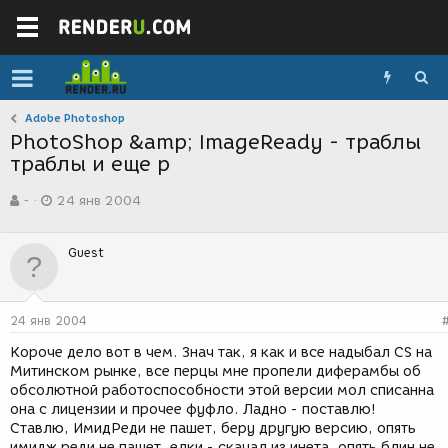
Adobe Photoshop
PhotoShop &amp; ImageReady - траблы
траблы и еще р
А
Д
-
24 янв 2004
в
а
т
т
о
а
Guest
р
с
т
о
е
з
м
д
24 янв 2004
ы
а
н
Короче дело вот в чем. Знач так, я как и все надыбал CS на
и
Митинском рынке, все перцы мне пропели диферамбы об
я
обсолютной работоспособности этой версии мол списанна
она с лицензии и прочее фуфло. Ладно - поставлю!
Ставлю, ИмидРеди не пашет, беру другую версию, опять
имидж реди не пашет, елки - скачал из инета, опять блин не