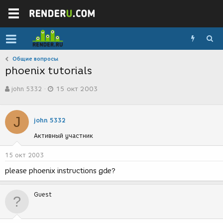
Общие вопросы
phoenix tutorials
А
Д
john 5332
15 окт 2003
в
а
т
т
о
а
J
р
с
john 5332
т
о
Активный участник
е
з
м
д
ы
а
15 окт 2003
н
please phoenix instructions gde?
и
я
Guest