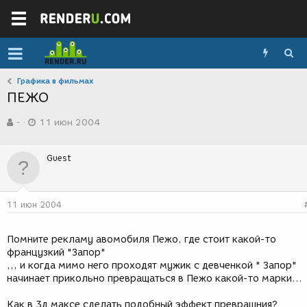
Графика в фильмах
ПЕЖО
А
Д
-
11 июн 2004
в
а
т
т
о
а
Guest
р
с
т
о
е
з
м
д
11 июн 2004
ы
а
н
и
Помните рекламу авомобиля Пежо, где стоит какой-то
я
французкий "Запор"
,,, и когда мимо него проходят мужик с девченкой " Запор"
начинает прикольно превращаться в Пежо какой-то марки...
Как в 3д максе сделать подобный эффект превращния?