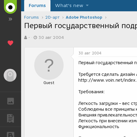
Forums
What's new
Forums
2D-арт
Adobe Photoshop
Первый государственный подр
А
Д
-
30 авг 2004
в
а
т
т
о
а
30 авг 2004
р
с
т
о
Первый государственный п
е
з
м
д
Требуется сделать дизайн 
Гость
ы
а
http://www.voin.net/index
Guest
н
и
Требования:
я
ГАЛЕРЕЯ
Легкость загрузки – вес с
Соблюдены все принципы 
Внешняя привлекательнос
ПУБЛИКАЦИИ
Легкость при внесении из
Функциональность
БЛОГИ