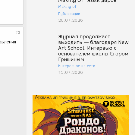
Making Of "Язык даров"
Making of
Публикации
20.07.2026
#2
Журнал продолжает
авления
выходить — благодаря New
Art School. Интервью с
основателем школы Егором
Гришиным
Интересное из сети
15.07.2026