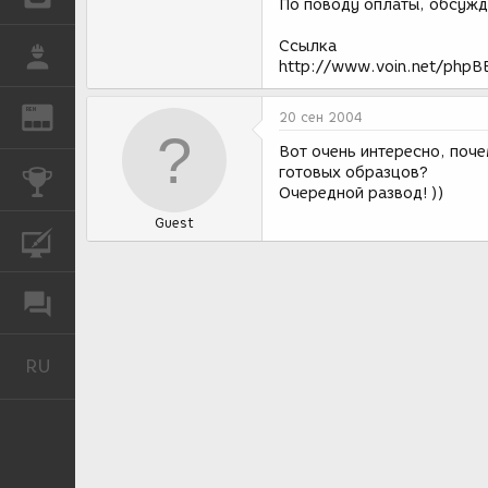
По поводу оплаты, обсужд
Ссылка
РАБОТА
http://www.voin.net/phpB
REN
ЖУРНАЛ
20 сен 2004
Вот очень интересно, поч
готовых образцов?
КОНКУРСЫ
Очередной развод! ))
Guest
КУРСЫ
ФОРУМ
RU
Русский