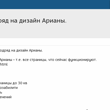
яд на дизайн Арианы.
одряд на дизайн Арианы.
Арианы – т.е. все страницы, что сейчас функционируют.
.html
траницы до 30 кв
юзабилити
ть
менений