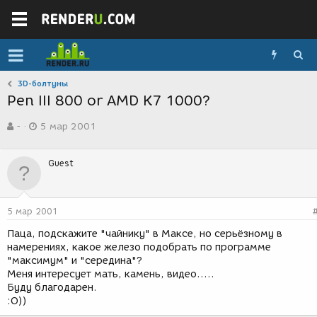
3D-болтуны
Pen III 800 or AMD K7 1000?
А
Д
-
5 мар 2001
в
а
т
т
о
а
Guest
р
с
т
о
е
з
м
д
5 мар 2001
ы
а
н
Паца, подскажите "чайнику" в Максе, но серьёзному в
и
намерениях, какое железо подобрать по программе
я
"максимум" и "середина"?
Меня интересует мать, камень, видео.....
Буду благодарен.
:О))