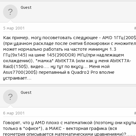
Guest
5 мар 2001
Как пример, могу посоветовать следующее - AMD 1ГГц(200$
(при удачном раскладе после снятия блокировки с множител
может нормально работать на частоте минимум 1.3
ГГц(9х145) на шине 145(290DDR) МГц(при надлежащем
охлаждении)), "мамка" AbitKT7A (или как у меня AbitKT7A-
Raid)(150$), видео.... ну тут по вкусу... Меня мой
Asus7700(200$) перепаянный в Quadro2 Pro вполне
устраивает...
Guest
6 мар 2001
Говорят, что у AMD плохо с математикой (поэтому они крут
только в "офисе"), а МАКС - векторная графика (вся
геометрия описывается математическими уравнениями)?......