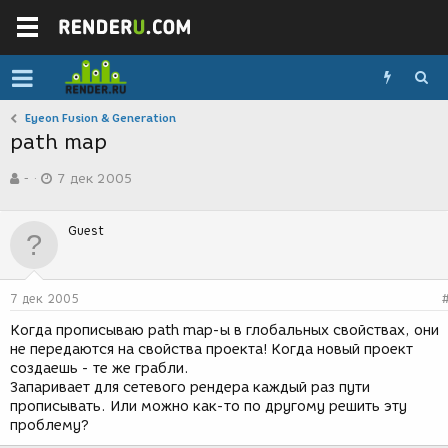
Eyeon Fusion & Generation
path map
А
Д
-
7 дек 2005
в
а
т
т
о
а
Guest
р
с
т
о
е
з
м
д
7 дек 2005
ы
а
н
Kогда прописываю path map-ы в глобальных свойствах, они
и
не передаются на свойства проекта! Когда новый проект
я
создаешь - те же грабли.
Запаривает для сетевого рендера каждый раз пути
прописывать. Или можно как-то по другому решить эту
проблему?