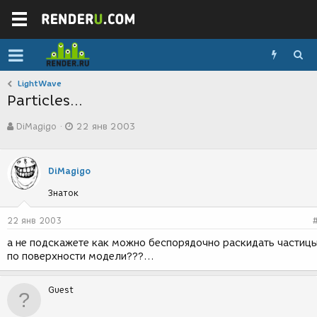
LightWave
Particles...
А
Д
DiMagigo
22 янв 2003
в
а
т
т
о
а
р
с
DiMagigo
т
о
Знаток
е
з
м
д
ы
а
22 янв 2003
н
а не подскажете как можно беспорядочно раскидать частиц
и
по поверхности модели???...
я
Guest