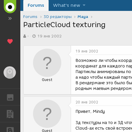
Forums
What's new
Forums
3D редакторы
Maya
ParticleCloud texturing
А
Д
-
19 янв 2002
в
а
т
т
о
а
19 янв 2002
р
с
т
о
Возможно ли чтобы коорди
е
з
координат для каждого пар
м
д
Партиклы анимированы по с
Гость
ы
а
а надо чтобы каждый парт
Guest
н
В рендермане это было бы 
и
родным маевым рендером
я
ГАЛЕРЕЯ
20 янв 2002
Привет, Mindy
ПУБЛИКАЦИИ
3д текстуры на то и 3Д чт
Cloud-ах есть свой встрое
БЛОГИ
Guest