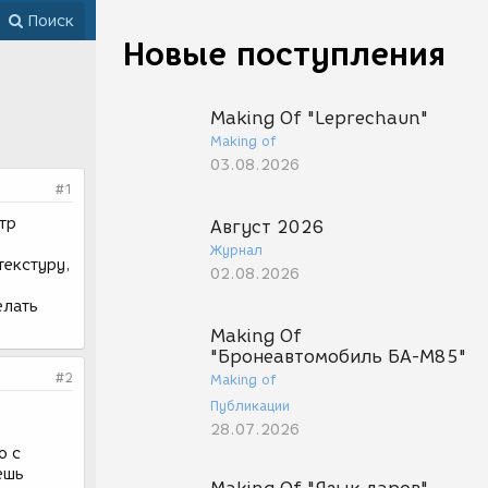
Поиск
Новые поступления
Making Of "Leprechaun"
Making of
03.08.2026
#1
тр
Август 2026
Журнал
текстуру,
02.08.2026
елать
Making Of
"Бронеавтомобиль БА-М85"
#2
Making of
Публикации
28.07.2026
о с
ешь