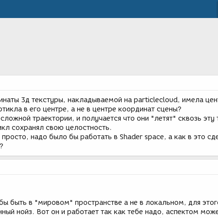
наты 3д текстуры, накладываемой на particlecloud, имела цен
тикла в его центре, а не в центре координат сцены?
ложной траектории, и получается что они "летят" сквозь эту 
икл сохранял свою целостность.
просто, надо было бы работать в Shader space, а как в это сд
?
обы быть в "мировом" пространстве а не в локальном, для этог
нный нойз. Вот он и работает так как тебе надо, аспектом мож