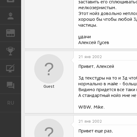
заставить его сплющиватьс
мелкозернистым.
Этот нойз довольно неплох
РАБОТА
хорошо бы чтобы любой 3Д
частицы.
REN
ЖУРНАЛ
удачи
Алексей Гусев
КОНКУРСЫ
21 янв 2002
Привет, Алексей
КУРСЫ
3д текстуры на то и 3д чт
нормально в майе - больш
ФОРУМ
Guest
Видимо придется все таки 
А стандартный нойз мне не
RU
Русский
WBW, Mike.
21 янв 2002
Привет еще раз,