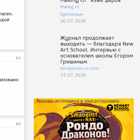
Making Of "Язык даров"
Making of
ласен,
Публикации
ждой
20.07.2026
Журнал продолжает
выходить — благодаря New
Art School. Интервью с
основателем школы Егором
#3
Гришиным
Интересное из сети
15.07.2026
лизовано
#4