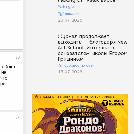
Making Of "Язык даров"
Making of
Публикации
20.07.2026
Журнал продолжает
выходить — благодаря New
Art School. Интервью с
основателем школы Егором
#3
Гришиным
Интересное из сети
орабль)
15.07.2026
 не
 что
ерез
#4
?