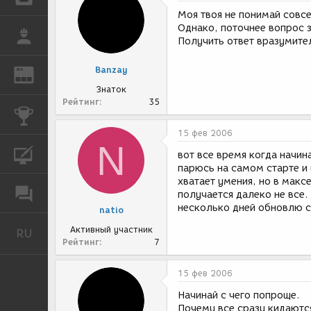
Моя твоя не понимай совс
Однако, поточнее вопрос 
РАБОТА
Получить ответ вразумите
Banzay
REN
ЖУРНАЛ
Знаток
Рейтинг
35
КОНКУРСЫ
15 фев 2006
N
КУРСЫ
вот все время когда начин
парюсь на самом старте и 
хватает умения, но в макс
ФОРУМ
получается далеко не все.
несколько дней обновлю с
natio
Активный участник
RU
Русский
Рейтинг
7
15 фев 2006
Начинай с чего попроще.
Почему все сразу кидают