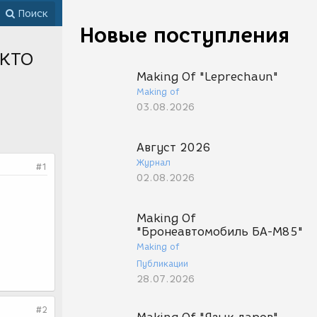
Поиск
Новые поступления
 КТО
Making Of "Leprechaun"
Making of
03.08.2026
Август 2026
Журнал
#1
02.08.2026
Making Of
"Бронеавтомобиль БА-М85"
Making of
Публикации
28.07.2026
#2