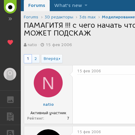
Forums
What's new
Forums
3D редакторы
3ds max
Моделирование
ПАМАГИТЯ !!! с чего начать ч
МОЖЕТ ПОДСКАЖ
А
Д
natio
15 фев 2006
в
а
т
т
о
а
1
2
Вперёд
р
с
т
о
15 фев 2006
е
з
Гость
N
м
д
ы
а
н
и
ГАЛЕРЕЯ
я
natio
Активный участник
ПУБЛИКАЦИИ
Рейтинг
7
15 фев 2006
БЛОГИ