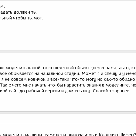
ем.
задать должен ты.
льный чтобы ты мог.
аю моделить какой-то конкретный обьект (персонажа, авто, к
все обрывается на начальной стадии. Может я и спешу и у меня
е я не совсем новичок и все-таки что-то могу но как-то обидно
 Так с чего мне начать что-бы нарастить знания в моделинге. ч
вой сайт до рабочей версии и дам ссылку. Спасибо заранее
ся моделить машины, самолёты, динозавров и Клаудию Шифер