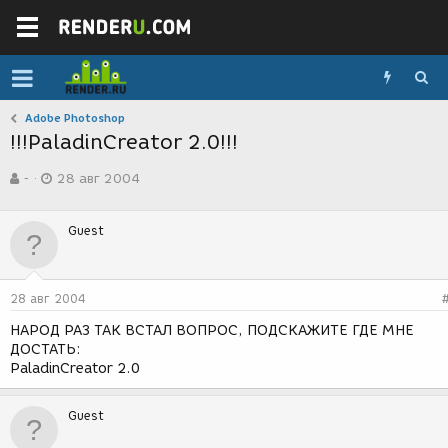
Adobe Photoshop
!!!PaladinCreator 2.0!!!
А
Д
-
28 авг 2004
в
а
т
т
о
а
Guest
р
с
т
о
е
з
м
д
28 авг 2004
ы
а
н
НАРОД РАЗ ТАК ВСТАЛ ВОПРОС, ПОДСКАЖИТЕ ГДЕ МНЕ
и
ДОСТАТЬ:
я
PaladinCreator 2.0
Guest