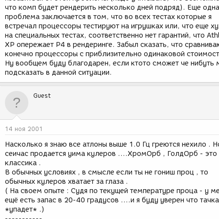
что комп будет рендерить несколько дней подряд). Еще одн
проблема заключается в том, что во всех тестах которые я
встречал процессоры тестируют на игрушках или, что еще х
на специальных тестах, соответственно нет гарантий, что Ath
XP опережает P4 в рендеринге. Забыл сказать, что сравнива
конечно процессоры с приблизительно одинаковой стоимос
Ну вообщем буду благодарен, если ктото сможет че нибуть 
подсказать в данной ситуации.
Guest
14 ноя 2001
Насколько я знаю все атлоны выше 1.0 Гц греются нехило . Н
сеичас продается уима кулеров ....ХромОрб , ГолдОрб - это
классика .
В обычных условиях , в смысле если ты не гониш проц , то
обычных кулеров хватает за глаза .
( На своем опыте : Судя по текущей температуре проца - у м
ещё есть запас в 20-40 градусов ....и я буду уверен что тачка
*упадет* .)
-----------