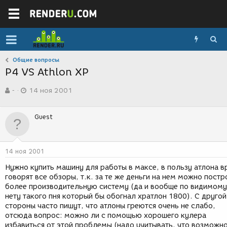
Общие вопросы
P4 VS Athlon XP
А
Д
-
14 ноя 2001
в
а
т
т
о
а
Guest
р
с
т
о
е
з
м
д
14 ноя 2001
ы
а
н
Нужно купить машину для работы в максе, в пользу атлона в
и
говорят все обзоры, т.к. за те же деньги на нем можно постр
я
более производительную систему (да и вообще по видимому
нету такого пня который бы обогнал хратлон 1800). С другой
стороны часто пишут, что атлоны греются очень не слабо,
отсюда вопрос: можно ли с помощью хорошего кулера
избавиться от этой проблемы (надо учитывать, что возможно