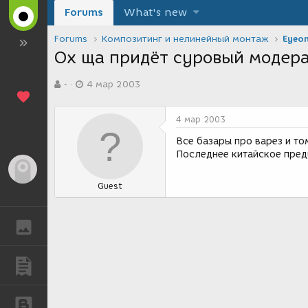
Forums
What's new
Forums
Композитинг и нелинейный монтаж
Eyeon
Ох ща придёт суровый модера
А
Д
-
4 мар 2003
в
а
т
т
о
а
4 мар 2003
р
с
т
о
Все базары про варез и то
е
з
Последнее китайское пред
м
д
Гость
ы
а
Guest
н
и
я
ГАЛЕРЕЯ
ПУБЛИКАЦИИ
БЛОГИ