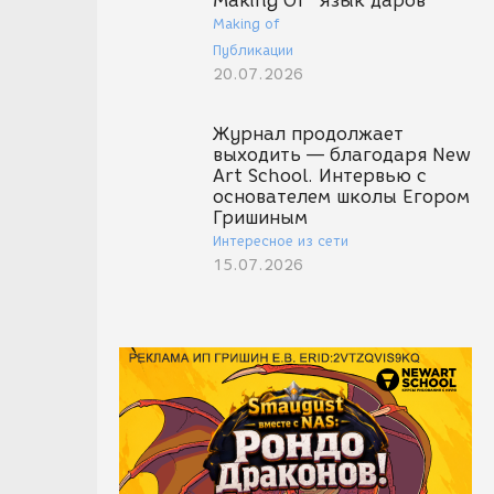
Making Of "Язык даров"
Making of
Публикации
20.07.2026
Журнал продолжает
выходить — благодаря New
Art School. Интервью с
основателем школы Егором
Гришиным
Интересное из сети
15.07.2026