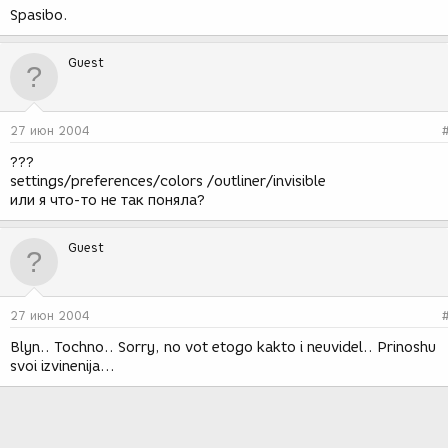
Spasibo.
Guest
27 июн 2004
???
settings/preferences/colors /outliner/invisible
или я что-то не так поняла?
Guest
27 июн 2004
Blyn.. Tochno.. Sorry, no vot etogo kakto i neuvidel.. Prinoshu
svoi izvinenija...