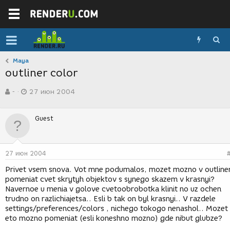
Maya
outliner color
А
Д
-
27 июн 2004
в
а
т
т
о
а
Guest
р
с
т
о
е
з
м
д
27 июн 2004
ы
а
н
Privet vsem snova. Vot mne podumalos, mozet mozno v outline
и
pomeniat cvet skrytyh objektov s synego skazem v krasnyi?
я
Navernoe u menia v golove cvetoobrobotka klinit no uz ochen
trudno on razlichiajetsa.. Esli b tak on byl krasnyi.. V razdele
settings/preferences/colors , nichego tokogo nenashol.. Mozet
eto mozno pomeniat (esli koneshno mozno) gde nibut glubze?