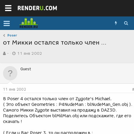
Poser
от Mикки остался только член ...
А
Д
-
11 янв 2002
в
а
т
т
о
а
Guest
р
с
т
о
е
з
м
д
11 янв 2002
ы
а
н
В Poser 4 остался только член от Zygote's Michael.
и
( Это объект Geometries : P4NudeMan : blNudeMan_Gen.obj ).
я
Самого Микки Zygote выставил на продажу в DAZ3D.
Поделитесь Объектом blMilMan.obj или подскажите, где его
скачать !
( Если у Вас Poser 3, то он расположен в :