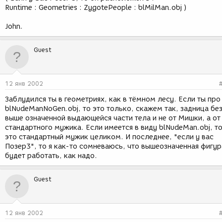
Runtime : Geometries : ZygotePeople : blMilMan.obj )
John.
Guest
12 янв 2002
Заблудился ты в геометриях, как в тёмном лесу. Если ты про
blNudeManNoGen.obj, то это только, скажем так, задница бе
выше означенной выдающейся части тела и не от Мишки, а от
стандартного мужика. Если имеется в виду blNudeMan.obj, т
это стандартный мужик целиком. И последнее, "если у вас
Позер3", то я как-то сомневаюсь, что вышеозначенная фигур
будет работать, как надо.
Guest
12 янв 2002