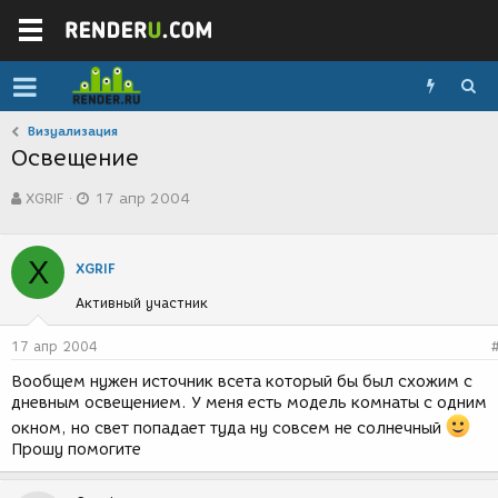
Визуализация
Освещение
А
Д
XGRIF
17 апр 2004
в
а
т
т
о
а
X
р
с
XGRIF
т
о
Активный участник
е
з
м
д
ы
а
17 апр 2004
н
Вообщем нужен источник всета который бы был схожим с
и
дневным освещением. У меня есть модель комнаты с одним
я
окном, но свет попадает туда ну совсем не солнечный
Прошу помогите