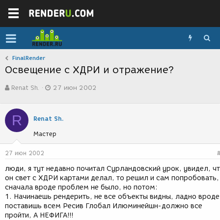
FinalRender
Освещение с ХДРИ и отражение?
А
Д
Renat Sh.
27 июн 2002
в
а
т
т
о
а
R
р
с
Renat Sh.
т
о
Мастер
е
з
м
д
ы
а
27 июн 2002
н
люди, я тут недавно почитал Сурландовский урок, увидел, ч
и
он свет с ХДРИ картами делал, то решил и сам попробовать,
я
сначала вроде проблем не было, но потом:
1. Начинаешь рендерить, не все объекты видны, ладно вроде
поставишь всем Ресив Глобал Илюминейшн-должно все
пройти, А НЕФИГА!!!