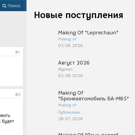
Поиск
Новые поступления
Making Of "Leprechaun"
Making of
03.08.2026
#1
Август 2026
Журнал
02.08.2026
Making Of
#2
"Бронеавтомобиль БА-М85"
Making of
Публикации
овить
28.07.2026
ь будет