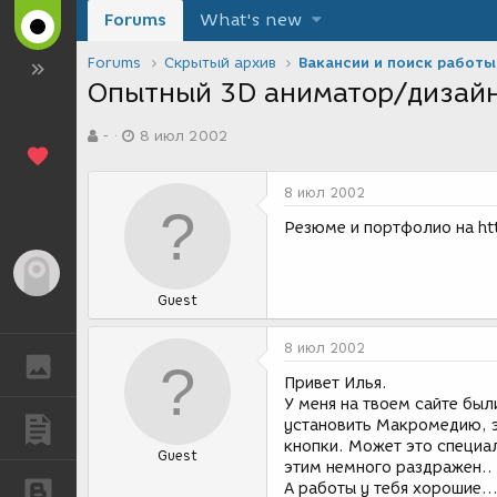
Forums
What's new
Forums
Скрытый архив
Вакансии и поиск работы
Опытный 3D аниматор/дизайн
А
Д
-
8 июл 2002
в
а
т
т
о
а
8 июл 2002
р
с
т
о
Резюме и портфолио на htt
е
з
м
д
Гость
ы
а
Guest
н
и
я
8 июл 2002
ГАЛЕРЕЯ
Привет Илья.
У меня на твоем сайте бы
установить Макромедию, э
ПУБЛИКАЦИИ
кнопки. Может это специа
Guest
этим немного раздражен..
А работы у тебя хорошие..
БЛОГИ