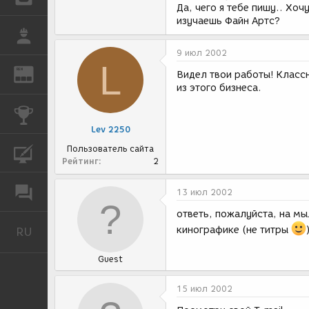
Да, чего я тебе пишу.. Хоч
изучаешь Файн Артс?
РАБОТА
9 июл 2002
L
REN
ЖУРНАЛ
Видел твои работы! Класс
из этого бизнеса.
КОНКУРСЫ
Lev 2250
Пользователь сайта
КУРСЫ
Рейтинг
2
ФОРУМ
13 июл 2002
ответь, пожалуйста, на мы
кинографике (не титры
RU
Русский
Guest
15 июл 2002