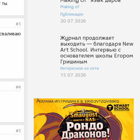
Making Of "Язык даров"
т ты
Making of
Публикации
20.07.2026
#3
 сваливаю
Журнал продолжает
выходить — благодаря New
Art School. Интервью с
основателем школы Егором
Гришиным
Интересное из сети
15.07.2026
#4
#5