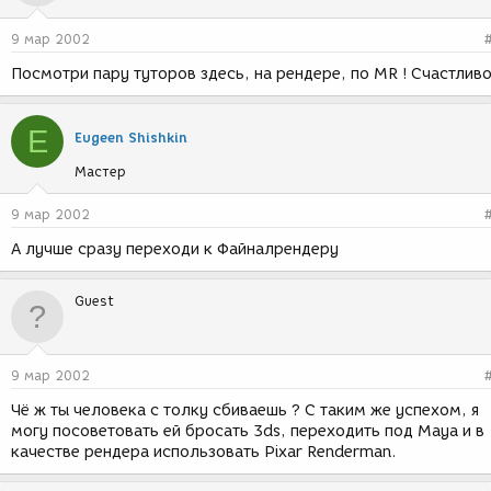
9 мар 2002
Посмотри пару туторов здесь, на рендере, по MR ! Счастлив
E
Eugeen Shishkin
Мастер
9 мар 2002
А лучше сразу переходи к Файналрендеру
Guest
9 мар 2002
Чё ж ты человека с толку сбиваешь ? С таким же успехом, я
могу посоветовать ей бросать 3ds, переходить под Maya и в
качестве рендера использовать Pixar Renderman.