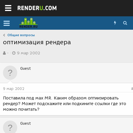
Общие вопросы
оптимизация рендера
А
Д
-
9 мар 2002
в
а
т
т
о
а
Guest
р
с
т
о
е
з
м
д
9 мар 2002
ы
а
н
Поставила под мах MR. Каким образом оптиизировать
и
рендер? Может подскажите или подкините ссылки где это
я
можно почитать?
Guest