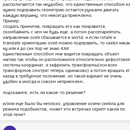
распологаются так неудобно, что единственным способом к
нужно подправить геометрию остается ручками двигать
каждую вершину, что невсегда приемлемо.
Пример:
создать примитив, повращать его как понравится,
скомбайнить с чем ни будь еще, а потом рассепарейтить,
направление осей сбасывается в world, и если rotate и
translate ориентацию осей можно подправить, то скейл никак
ну или я до сих пор не знаю КАК
единственным способом мне видится повращать объект
наглаз так чтобы он расположился относительно дефолтово
системы координат, и зафризить трансформы(оси всех
трансформов смотрят теперь одинаково) а потом вращать е
назад в требуемое положение, но такой вариант не очень
удобен а иногда и совсем неприемлем..
подскажите, есть ли какое-то решение?
и/или еще было бы неплохо, управление осями скейла для
режима подобьектов, может кто встречал скрипт какой по
этой теме?