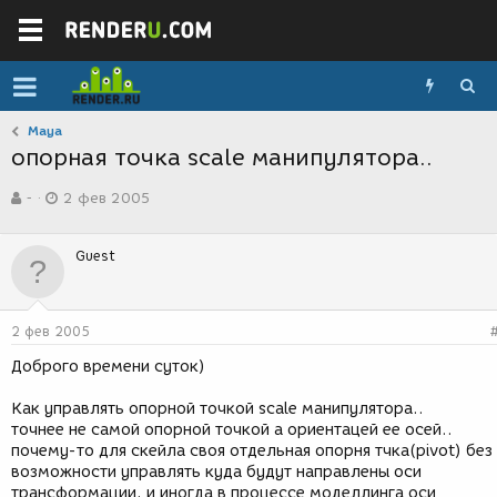
Maya
опорная точка scale манипулятора..
А
Д
-
2 фев 2005
в
а
т
т
о
а
Guest
р
с
т
о
е
з
м
д
2 фев 2005
ы
а
н
Доброго времени суток)
и
я
Как управлять опорной точкой scale манипулятора..
точнее не самой опорной точкой а ориентацей ее осей..
почему-то для скейла своя отдельная опорня тчка(pivot) без
возможности управлять куда будут направлены оси
трансформации, и иногда в процессе моделлинга оси