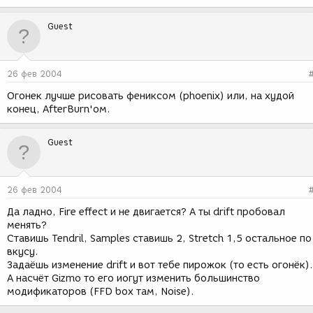
Guest
26 фев 2004
Огонек лучше рисовать фениксом (phoenix) или, на худой
конец, AfterBurn'ом.
Guest
26 фев 2004
Да ладно, Fire effect и не двигается? А ты drift пробовал
менять?
Ставишь Tendril, Samples ставишь 2, Stretch 1,5 остальное по
вкусу.
Задаёшь изменение drift и вот тебе пирожок (то есть огонёк).
А насчёт Gizmo то его иогут изменить большинство
модификаторов (FFD box там, Noise).