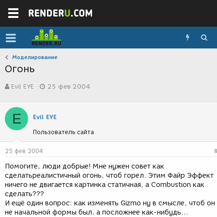
Моделирование
Огонь
А
Д
Evil EYE
25 фев 2004
в
а
т
т
о
а
E
р
с
Evil EYE
т
о
Пользователь сайта
е
з
м
д
ы
а
25 фев 2004
н
Помогите, люди добрые! Мне нужен совет как
и
сделатьреалистичный огонь, чтоб горел. Этим Файр Эффект
я
ничего не двигается картинка статичная, а Combustion как
сделать???
И ещё один вопрос: как изменять Gizmo ну в смысле, чтоб он
не начальной формы был, а посложнее как-нибудь...